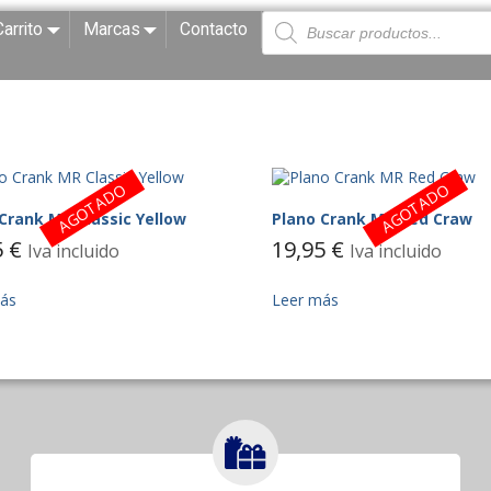
Carrito
Marcas
Contacto
AGOTADO
AGOTADO
Crank MR Classic Yellow
Plano Crank MR Red Craw
5
€
19,95
€
Iva incluido
Iva incluido
ás
Leer más