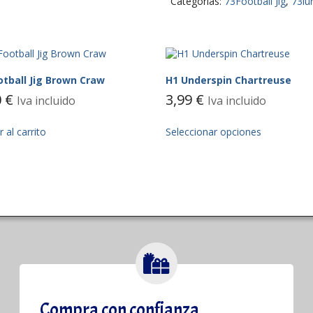
Categorías:
73Football Jig
,
73lu
otball Jig Brown Craw
H1 Underspin Chartreuse
0
€
3,99
€
Iva incluido
Iva incluido
 al carrito
Seleccionar opciones
Compra con confianza