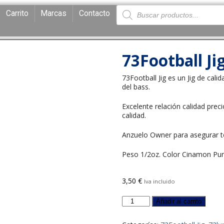
Carrito
Marcas
Contacto
73Football J
73Football Jig es un Jig de cali
del bass.
Excelente relación calidad pre
calidad.
Anzuelo Owner para asegurar to
Peso 1/2oz. Color Cinamon Pur
3,50
€
Iva incluido
Añadir al carrito