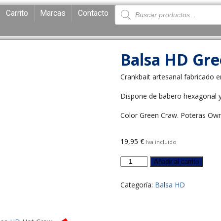
Carrito
Marcas
Contacto
Balsa HD Gr
Crankbait artesanal fabricado 
Dispone de babero hexagonal y
Color Green Craw. Poteras Ow
19,95
€
Iva incluido
Añadir al carrito
Categoría:
Balsa HD