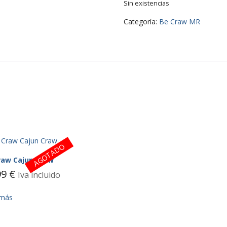
Sin existencias
Categoría:
Be Craw MR
AGOTADO
raw Cajun Craw
99
€
Iva incluido
 más