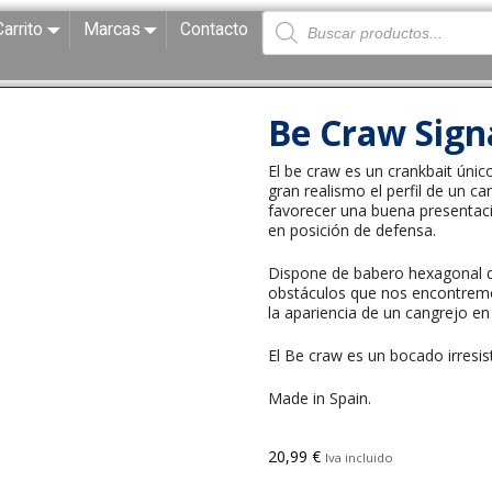
Carrito
Marcas
Contacto
Be Craw Sign
El be craw es un crankbait úni
gran realismo el perfil de un c
favorecer una buena presentaci
en posición de defensa.
Dispone de babero hexagonal q
obstáculos que nos encontremo
la apariencia de un cangrejo e
El Be craw es un bocado irresist
Made in Spain.
20,99
€
Iva incluido