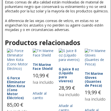
Estas correas de alta calidad están moldeadas de material de
poliuretano negro que conservará su estiramiento y no se verá
afectado por la luz solar y la mayoría de los productos químicos.
A diferencia de las viejas correas de velcro, en estas no se
enganchan los anzuelos y no pierden su agarre cuando estén
mojadas y o en circunstancias adversas.
Productos relacionados
TH Marine
Face Shield
G Juice 8 oz
(Líquido
TH Marine
10,99
€
para
Gloves
G Force
viveros)
(Guantes
Eliminator
Iva incluido
de Pesca)
Minn Kota
28,99
€
(Cono
19,99
€
Añadir al
Motor
Iva incluido
Eléctrico)
carrito
Iva incluido
85,00
€
Añadir al
carrito
Añadir al