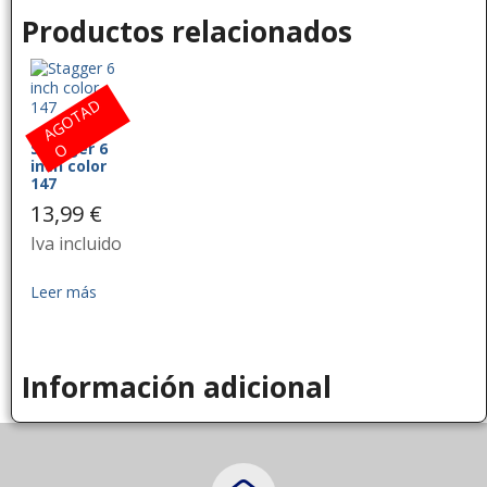
Productos relacionados
A
G
O
T
A
D
Stagger 6
O
inch color
147
13,99
€
Iva incluido
Leer más
Información adicional